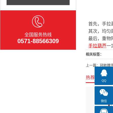
首先，手拉
其次，均匀
全国服务热线
最后，重物
0571-88566309
手拉葫芦
一
相关标签：
上一篇：
冠航牌
热荐产品
QQ
微信