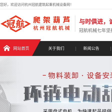
您好，欢迎访问杭州冠航建筑起重机械设备网！
与时俱进，
冠航机械七年坚
网站首页
关于我们
新闻公告