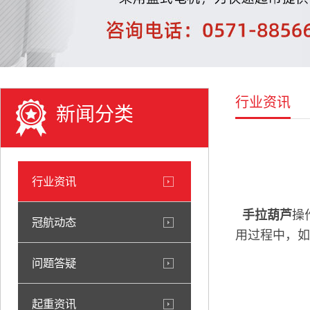
行业资讯
新闻分类
行业资讯
手拉葫芦
操
冠航动态
用过程中，如
问题答疑
起重资讯