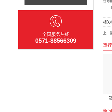
锈可
相关
上一
全国服务热线
0571-88566309
热荐
冠
新闻